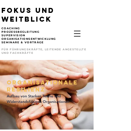
FOKUS UND
WEITBLICK
COACHING
PROZESSBEGLEITUNG
SUPERVISION
ORGANISATIONSENTWICKLUNG
SEMINARE & VORTRÄGE
FÜR FÜHRUNGSKRÄFTE, LEITENDE ANGESTELLTE
UND FACHKRÄFTE
Organisationale
Resilienz
Aufbau von Starken Teams und
Widerstandsfähigen Organisationen